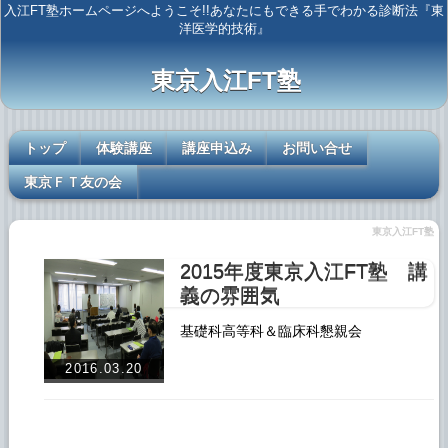
入江FT塾ホームページへようこそ!!あなたにもできる手でわかる診断法『東
洋医学的技術』
東京入江FT塾
トップ
体験講座
講座申込み
お問い合せ
東京ＦＴ友の会
東京入江FT塾
2015年度東京入江FT塾 講
義の雰囲気
基礎科高等科＆臨床科懇親会
2016.03.20