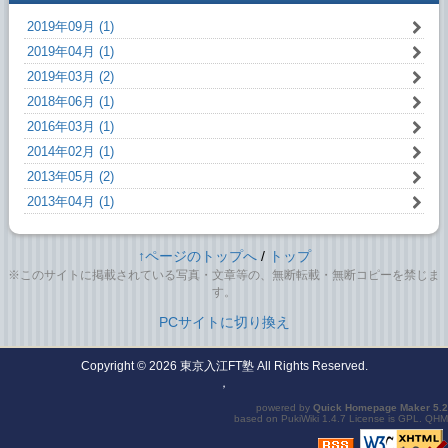
2019年09月 (1)
2019年04月 (1)
2019年03月 (2)
2018年06月 (1)
2016年03月 (1)
2014年02月 (1)
2013年05月 (2)
2013年04月 (1)
↑ページのトップへ
/
トップ
※このサイトに掲載されている写真・文章等の、無断転載・無断コピーを禁じま
す。
PCサイトに切り換え
Copyright © 2026
東京入江FT塾
All Rights Reserved.
，
powered by
Quick Homepage Maker
5.2
based on
PukiWiki
1.4.7 License is
GPL
.
QHM